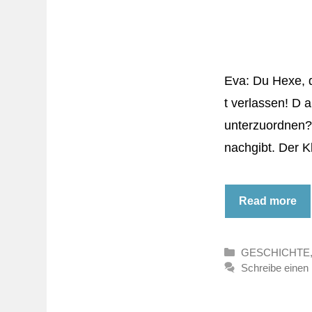
Eva: Du Hexe, du
t verlassen! D a
unterzuordnen? 
nachgibt. Der 
Read more
Kategorien
GESCHICHTE
Schreibe eine