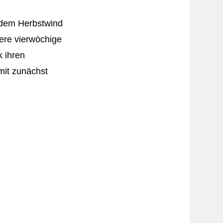
 dem Herbstwind
sere vierwöchige
 ihren
mit zunächst