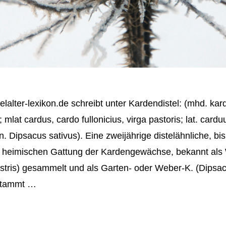
elalter-lexikon.de schreibt unter Kardendistel: (mhd. kard
l; mlat cardus, cardo fullonicius, virga pastoris; lat. cardu
n. Dipsacus sativus). Eine zweijährige distelähnliche, b
r heimischen Gattung der Kardengewächse, bekannt als 
stris) gesammelt und als Garten- oder Weber-K. (Dipsac
stammt …