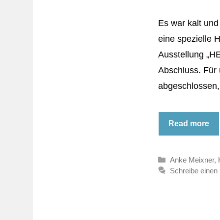
Es war kalt un
eine spezielle 
Ausstellung „H
Abschluss. Für 
abgeschlossen,
Read more
Kategorien
Anke Meixner
,
Schreibe eine