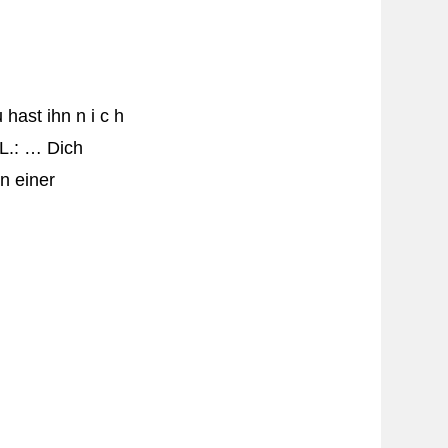
hast ihn n i c h
 L.: … Dich
n einer