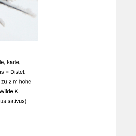
e, karte,
us = Distel,
is zu 2 m hohe
Wilde K.
us sativus)