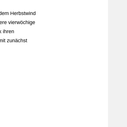
 dem Herbstwind
sere vierwöchige
 ihren
mit zunächst