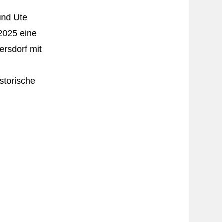
und Ute
2025 eine
rsdorf mit
torische