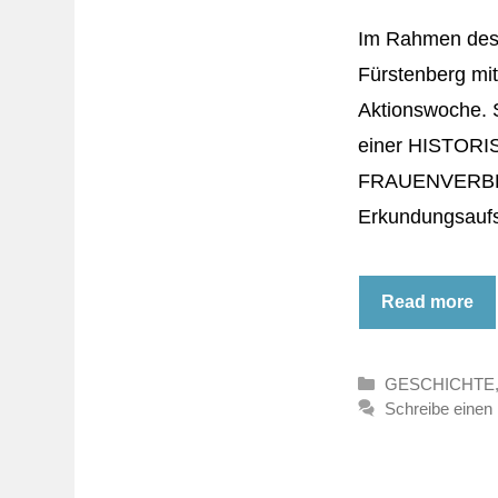
Im Rahmen des P
Fürstenberg mi
Aktionswoche. 
einer HISTO
FRAUENVERBREN
Erkundungsaufst
Read more
Kategorien
GESCHICHTE
Schreibe eine