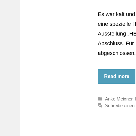
Es war kalt un
eine spezielle 
Ausstellung „H
Abschluss. Für 
abgeschlossen,
Read more
Kategorien
Anke Meixner
,
Schreibe eine